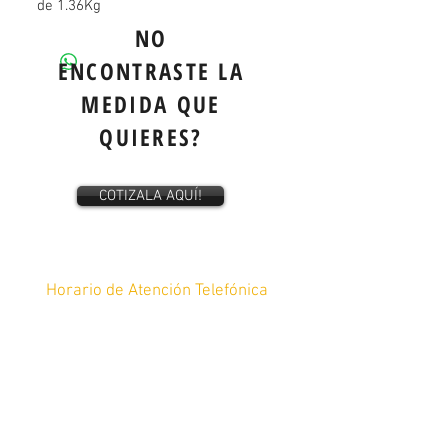
de 1.36Kg
NO
ENCONTRASTE LA
MEDIDA QUE
QUIERES?
COTIZALA AQUÍ!
Horario de Atención Telefónica
De lunes a Sábado de 10am a 8pm y
Domingos de 12pm a 8pm
Tel:
4448 17-64-45