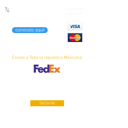
?¿
¿Quieres saber como
Aceptamos
pagos con:
puedes pagar tus
compras?
conócelo aquí!
Envios a Toda la república Mexicana
¿Requieres Factura?
facturar