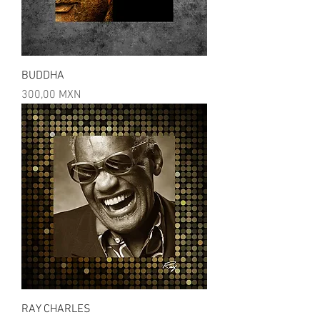
BUDDHA
Precio
300,00 MXN
RAY CHARLES