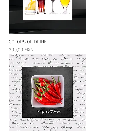
COLORS OF DRINK
Precio
300,00 MXN