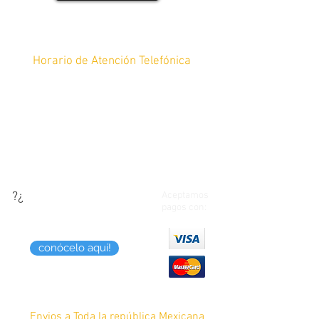
Horario de Atención Telefónica
De lunes a Sábado de 10am a 8pm y
Domingos de 12pm a 8pm
Tel:
4448 17-64-45
?¿
¿Quieres saber como
Aceptamos
pagos con:
puedes pagar tus
compras?
conócelo aquí!
Envios a Toda la república Mexicana