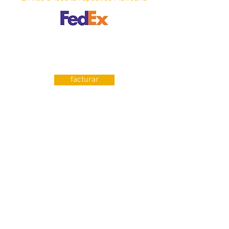
¿Requieres Factura?
facturar
Contáctanos
Manuel J. Clouthier No. 263 Plaza
tangamanga L.i-27
San Luis Potosí, S.L.P Méxic0