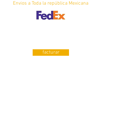
Envios a Toda la república Mexicana
¿Requieres Factura?
facturar
Contáctanos
Manuel J. Clouthier No. 263 Plaza
tangamanga L.i-27
San Luis Potosí, S.L.P Méxic0