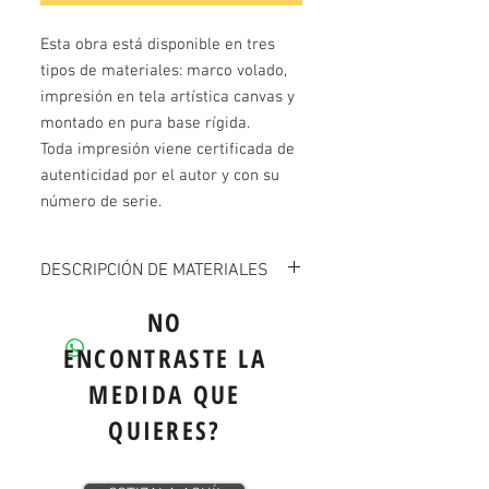
Esta obra está disponible en tres 
tipos de materiales: marco volado, 
impresión en tela artística canvas y 
montado en pura base rígida.

Toda impresión viene certificada de 
autenticidad por el autor y con su 
número de serie.
DESCRIPCIÓN DE MATERIALES
MARCO VOLADO
:
Impresión calidad
NO
fotográfica laminado mate, montada en
ENCONTRASTE LA
marco volado de 6mm. Produco listo
para colgarse.
MEDIDA QUE
QUIERES?
TELA ARTÍSTICA CANVAS:
Impresión en
lienzo canvas restirado en bastidor de
madera. Producto listo para colgarse.