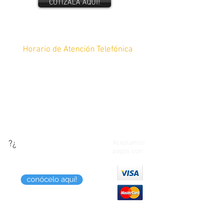
COTIZALA AQUÍ!
BASE RIGIDA:
Impresión calidad
fotográfica laminada en mate y montada
en pura base rígida de 6mm MDF.
Horario de Atención Telefónica
De lunes a Sábado de 10am a 8pm y
Domingos de 12pm a 8pm
Tel:
4448 17-64-45
?¿
¿Quieres saber como
Aceptamos
pagos con:
puedes pagar tus
compras?
conócelo aquí!