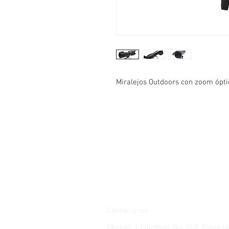
Miralejos Outdoors con zoom óptico
Contáctanos
Manuel J. Clouthier No. 263 Plaza 