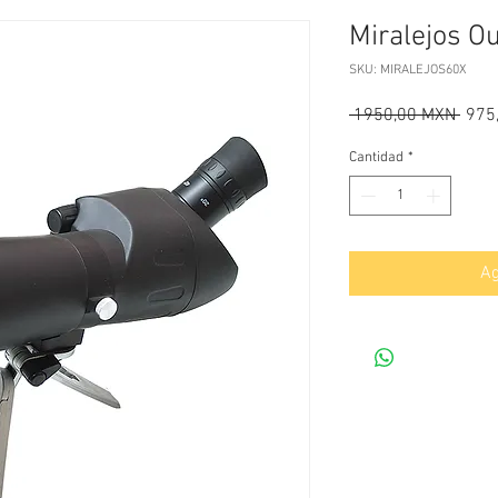
Miralejos O
SKU: MIRALEJOS60X
Prec
 1950,00 MXN 
975
Cantidad
*
Ag