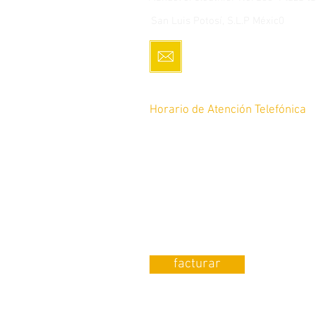
San Luis Potosí, S.L.P Méxic0
servicio.cliente@romoco
Horario de Atención Telefónica
De lunes a Sábado de 10am a 8p
12pm a 8pm
Tel: 4448 17-64-45
¿Requieres Factura?
facturar
¿Quieres que publiquemos