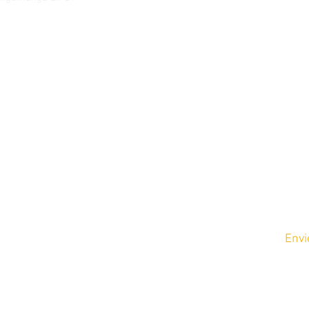
lorstore.com
m y Domingos de
Envi