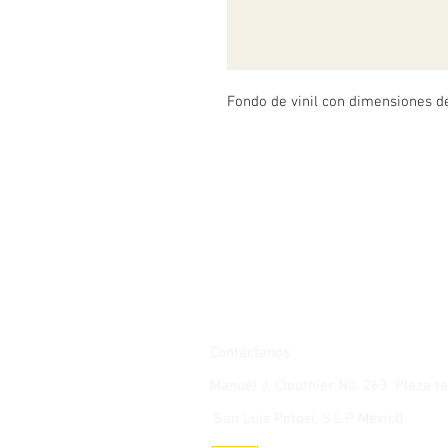
Fondo de vinil con dimensiones d
Contáctanos
Manuel J. Clouthier No. 263 Plaza 
San Luis Potosí, S.L.P Méxic0