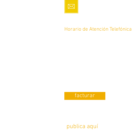
servicio.cliente@romoco
Horario de Atención Telefónica
De lunes a Sábado de 10am a 8p
12pm a 8pm
Tel: 4448 17-64-45
¿Requieres Factura?
facturar
¿Quieres que publiquemos
tu foto en instagram?
publica aquí