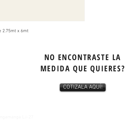
e 2.75mt x 6mt
NO ENCONTRASTE LA
MEDIDA QUE QUIERES?
COTIZALA AQUÍ!
tangamanga L.i-27