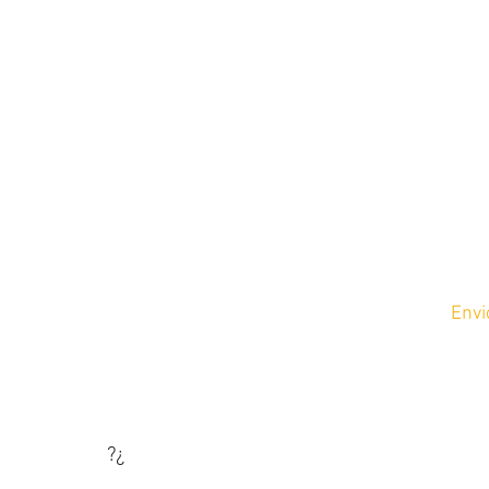
lorstore.com
m y Domingos de
Envi
?¿
¿Quieres saber como puedes
pagar tus compras?