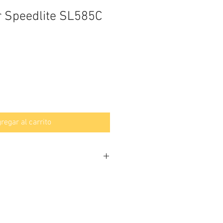
r Speedlite SL585C
regar al carrito
 multimodo
SO 100, 105mm
5, 50, 70, 80 y 105mm