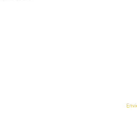
lorstore.com
m y Domingos de
Envi