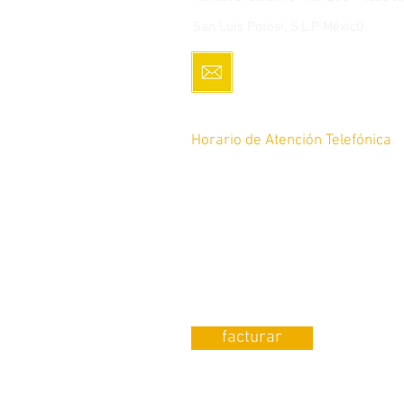
San Luis Potosí, S.L.P Méxic0
servicio.cliente@romoco
Horario de Atención Telefónica
De lunes a Sábado de 10am a 8p
12pm a 8pm
Tel: 4448 17-64-45
¿Requieres Factura?
facturar
¿Quieres que publiquemos