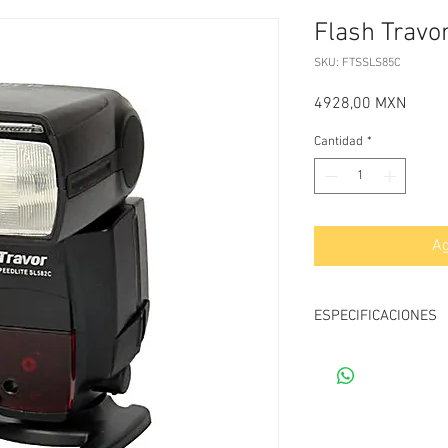
Flash Travo
SKU: FTSSLS85C
Precio
4928,00 MXN
Cantidad
*
Ag
ESPECIFICACIONES
-Modo ETTL, manual y
- Luz Flash GN58 @ I
-Rango: Auto, 24, 28, 3
-Modo inalámbrico