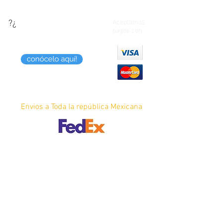
?¿
¿Quieres saber como
Aceptamos
pagos con:
puedes pagar tus
compras?
conócelo aquí!
Envios a Toda la república Mexicana
¿Requieres Factura?
facturar