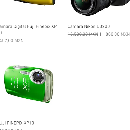
Vista rápida
Vista rápida
ámara Digital Fuji Finepix XP
Camara Nikon D3200
0
Precio
Precio de ofert
13.500,00 MXN
11.880,00 MXN
recio
457,00 MXN
Vista rápida
UJI FINEPIX XP10