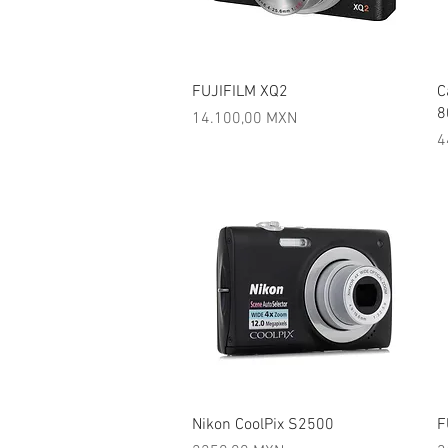
Vista rápida
FUJIFILM XQ2
C
8
Precio
14.100,00 MXN
P
4
Vista rápida
Nikon CoolPix S2500
F