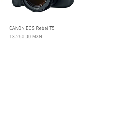
Vista rápida
CANON EOS Rebel T5
a
Precio
13.250,00 MXN