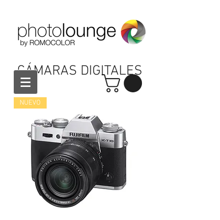
CÁMARAS DIGITALES
NUEVO
Número de atención a clientes:
4448176445