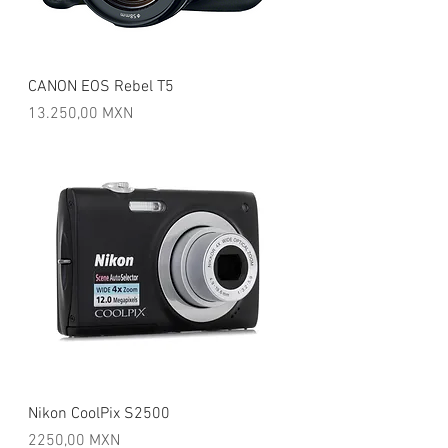
CANON EOS Rebel T5
Precio
13.250,00 MXN
Nikon CoolPix S2500
Precio
2250,00 MXN