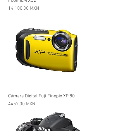
FUJIFILM XQ2
Precio
14.100,00 MXN
Cámara Digital Fuji Finepix XP 80
Precio
4457,00 MXN