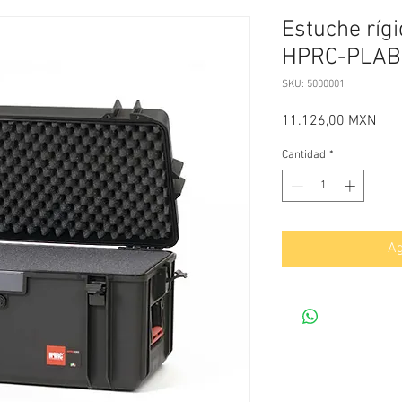
Estuche ríg
HPRC-PLAB
SKU: 5000001
Prec
11.126,00 MXN
Cantidad
*
Ag