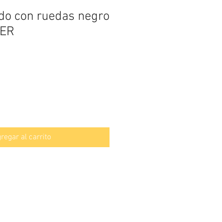
ido con ruedas negro
ER
io
regar al carrito