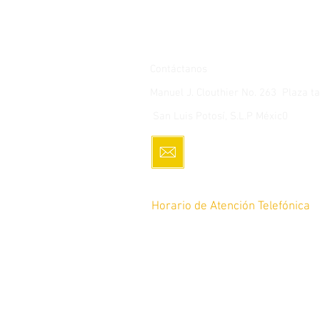
Contáctanos
Manuel J. Clouthier No. 263 Plaza 
San Luis Potosí, S.L.P Méxic0
servicio.cliente@romoco
Horario de Atención Telefónica
De lunes a Sábado de 10am a 8p
12pm a 8pm
Tel: 4448 17-64-45