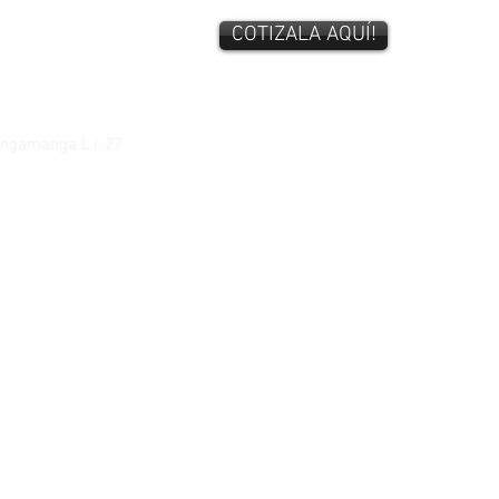
COTIZALA AQUÍ!
tangamanga L.i-27
lorstore.com
m y Domingos de