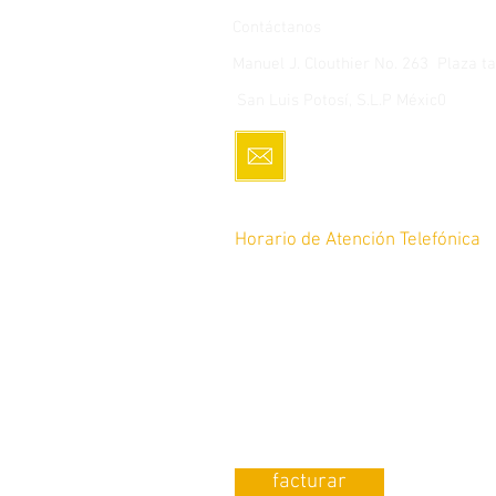
Contáctanos
Manuel J. Clouthier No. 263 Plaza 
San Luis Potosí, S.L.P Méxic0
servicio.cliente@romoco
Horario de Atención Telefónica
De lunes a Sábado de 10am a 8p
12pm a 8pm
Tel: 4448 17-64-45
¿Requieres Factura?
facturar