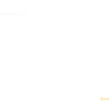
tangamanga L.i-27
lorstore.com
m y Domingos de
Envi